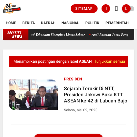
SITEMAP
HOME
BERITA
DAERAH
NASIONAL
POLITIK
PEMERINTAH
K
BREAKING
Lepas Sambut Kapolres Wajo Berlangsung Hangat, Bupati Tekankan Siner
NEWS
Menampilkan postingan dengan label
ASEAN
Tunjukkan semua
PRESIDEN
Sejarah Terukir Di NTT,
Presiden Jokowi Buka KTT
ASEAN ke-42 di Labuan Bajo
Selasa, Mei 09, 2023