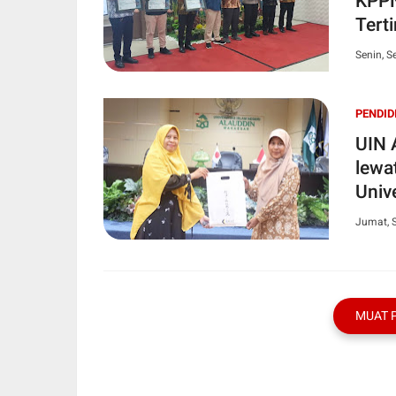
KPPN
Tert
Senin, S
PENDID
UIN 
lewa
Unive
Jumat, 
MUAT 