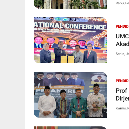
Rabu, Fe
PENDID
UMC–
Akad
Senin, J
PENDID
Prof
Dirj
Kamis, 