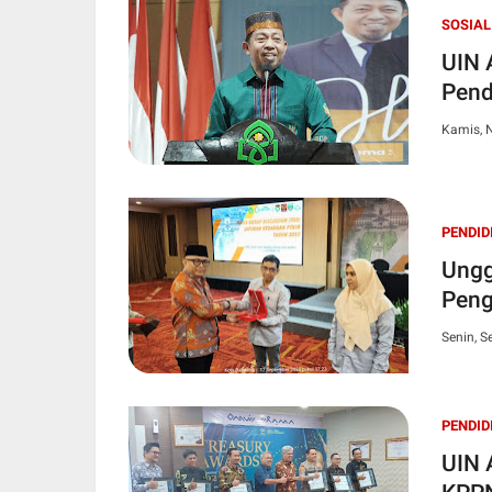
SOSIAL
UIN 
Pend
Kamis, 
PENDID
Ungg
Peng
Senin, S
PENDID
UIN 