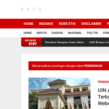
HOME
REDAKSI
KODE ETIK
DISCLAIMER
P
HOME
BERITA
DAERAH
NASIONAL
POLITIK
PEM
BREAKING
langsung Hangat, Bupati Tekankan Sinergitas Lintas Sektor
Andi Rosman Jamu Pengurus
NEWS
Menampilkan postingan dengan label
PENDIDIKAN
PENDID
UIN 
Terb
Webo