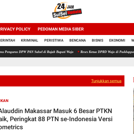
RIVACY POLICY
PEDOMAN MEDIA SIBER
ERINTAH
KRIMINAL
PERISTIWA
BENCANA
BISNIS
EKONOMI
W
 DPW PAN Sulsel di Rujab Bupati Wajo
Reses Ketua DPRD Wajo di Padduppa Berlangsung 
Tunjukkan semua
IKAN
Alauddin Makassar Masuk 6 Besar PTKN
aik, Peringkat 88 PTN se-Indonesia Versi
metrics