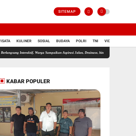
SITEMAP
ISATA
KULINER
SOSIAL
BUDAYA
POLRI
TNI
VIDIO
Interaktif, Warga Sampaikan Aspirasi Jalan, Drainase, hingga Pelayanan Publik
Reses d
KABAR POPULER